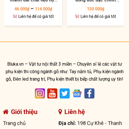
thanh dài chất liệu hợp
đồng đúc đặc chính
kim kiểu dáng mới
hãng giá tốt nhất hiện
–
46.000
₫
114.000
₫
130.000
₫
nay
Liên hệ để có giá tốt
Liên hệ để có giá tốt
Bluka.vn – Vật tư nội thất 3 miền – Chuyên sỉ lẻ các vật tư
phụ kiện thi công ngành gỗ như: Tay nắm tủ, Phụ kiện ngành
gỗ, Đèn led trang trí, Phụ kiện thiết bị bếp chất lượng uy tín!
Giới thiệu
Liên hệ
Trang chủ
Địa chỉ:
198 Cự Khê - Thanh