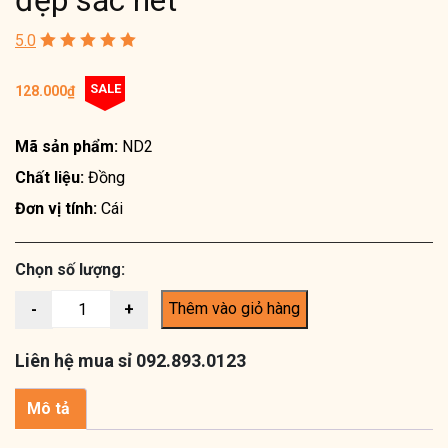
đẹp sắc nét
5.0
SALE
128.000
₫
Mã sản phẩm:
ND2
Chất liệu:
Đồng
Đơn vị tính:
Cái
Chọn số lượng:
Thêm vào giỏ hàng
Liên hệ mua sỉ 092.893.0123
Mô tả