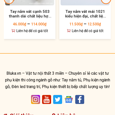
Tay nắm vát cạnh 503
Tay nắm vát mái 1021
thanh dài chất liệu hợp
kiểu hiện đại, chất liệu
kim kiểu dáng mới
hợp kim đen đẹp mắt
–
–
46.000
₫
114.000
₫
11.500
₫
12.500
₫
Liên hệ để có giá tốt
Liên hệ để có giá tốt
Bluka.vn – Vật tư nội thất 3 miền – Chuyên sỉ lẻ các vật tư
phụ kiện thi công ngành gỗ như: Tay nắm tủ, Phụ kiện ngành
gỗ, Đèn led trang trí, Phụ kiện thiết bị bếp chất lượng uy tín!